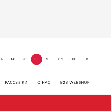
UN
ENG
RO
RUS
SRB
CZE
POL
GER
РАССЫЛКИ
О НАС
B2B WEBSHOP