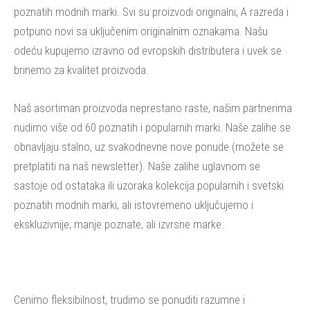
poznatih modnih marki. Svi su proizvodi originalni, A razreda i
potpuno novi sa uključenim originalnim oznakama. Našu
odeću kupujemo izravno od evropskih distributera i uvek se
brinemo za kvalitet proizvoda.
Naš asortiman proizvoda neprestano raste, našim partnerima
nudimo više od 60 poznatih i popularnih marki. Naše zalihe se
obnavljaju stalno, uz svakodnevne nove ponude (možete se
pretplatiti na naš newsletter). Naše zalihe uglavnom se
sastoje od ostataka ili uzoraka kolekcija popularnih i svetski
poznatih modnih marki, ali istovremeno uključujemo i
ekskluzivnije, manje poznate, ali izvrsne marke.
Cenimo fleksibilnost, trudimo se ponuditi razumne i