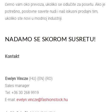
ćemo vam oko prevoza, ukoliko se odlučite za posetu. Ako je
potrebno, poslovne savete nudi i naš iskusni prodajni tim,
ukoliko ste novi u modnoj industriji.
NADAMO SE SKOROM SUSRETU!
Kontakt
Evelyn Vincze
(HU) (EN) (RO)
Sales manager
Tel:
+36 30 268 9919
E-m
ail:
evelyn.vincze@fashionstock.hu