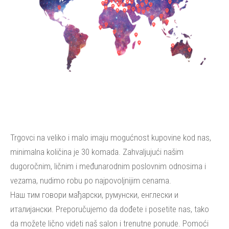
Trgovci na veliko i malo imaju mogućnost kupovine kod nas,
minimalna količina je 30 komada. Zahvaljujući našim
dugoročnim, ličnim i međunarodnim poslovnim odnosima i
vezama, nudimo robu po najpovoljnijim cenama.
Наш тим говори мађарски, румунски, енглески и
италијански. Preporučujemo da dođete i posetite nas, tako
da možete lično videti naš salon i trenutne ponude. Pomoći