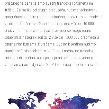
pristupačne cene te smo svesni trendova i promena na
tržištu. Za razliku od drugih preduzeća, nudimo jedinstvenu
mogućnost odabira robe pojedinačno, s obzirom na modele i
veličine. U našem izložbenom salonu ima više od 40 000
proizvoda. U isto vreme, naši proizvodi se mogu ručno
odabrati iz našeg skladišta, iz više od 1.000.000 predmeta u
originalnim kutijama ili vrećama. Svojim klijentima nudimo i
manje mešavine odeće. Moguće su i mešavine uzoraka
minimalnih količina, kao i prodaja na paletama, ovisno o
zahtevima naših klijenata. S DPD isporučujemo širom sveta.