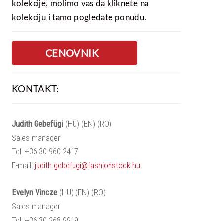
kolekcije, molimo vas da kliknete na
kolekciju i tamo pogledate ponudu.
CENOVNIK
KONTAKT:
Judith Gebefügi
(HU) (EN) (RO)
Sales manager
Tel: +36 30 960 2417
E-mail:
judith.gebefugi@fashionstock.hu
Evelyn Vincze
(HU) (EN) (RO)
Sales manager
Tel: +36 30 268 9919