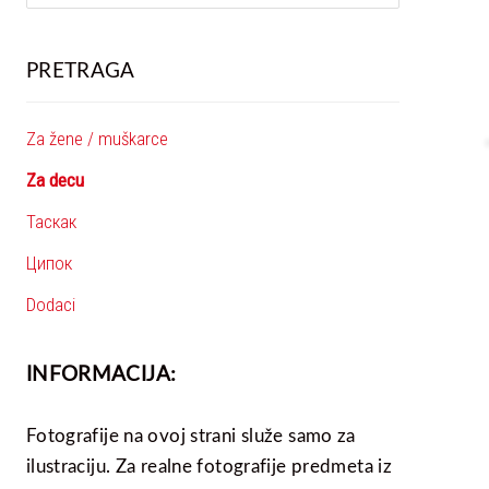
PRETRAGA
Za žene / muškarce
Za decu
Таскак
Ципок
Dodaci
INFORMACIJA:
Fotografije na ovoj strani služe samo za
ilustraciju. Za realne fotografije predmeta iz