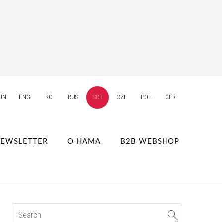
UN
ENG
RO
RUS
SRB
CZE
POL
GER
EWSLETTER
О НАМА
B2B WEBSHOP