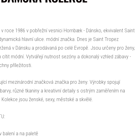
n v roce 1986 v pobřežní vesnici Hornbæk - Dánsko, ekvivalent Saint
 dynamická hlavní ulice. módní značka. Dnes je Saint Tropez
ržená v Dánsku a prodávaná po celé Evropě. Jsou určeny pro ženy,
n cítit módní. Vytvářejí nutnost sezóny a dokonalý vzhled zábavy -
ny příležitosti.
ující mezinárodní značková značka pro ženy. Výrobky spojují
 barvy, různé tkaniny a kreativní detaily s ostrým zaměřením na
 Kolekce jsou ženské, sexy, městské a skvělé.
U:
 balení a na paletě