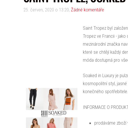
25. červen, 2020 o 13:20,
Žádné komentáře
Saint Tropez byl založe
Tropez ve Francii - jako
mezinárodní značka nav
které se chtějí každý de
móda dostupná pro všech
Soaked in Luxury je pulz
kosmopolitní styl, jasné
konečného spotřebitele.
INFORMACE O PRODUKT
prodáváme zboží v