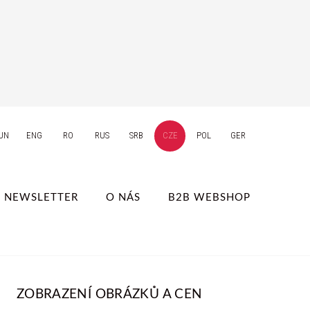
UN
ENG
RO
RUS
SRB
CZE
POL
GER
NEWSLETTER
O NÁS
B2B WEBSHOP
ZOBRAZENÍ OBRÁZKŮ A CEN