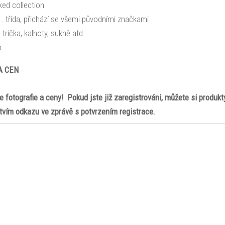
ked collection
1. třída, přichází se všemi původními značkami
 trička, kalhoty, sukně atd.
o
A CEN
te fotografie a ceny! Pokud jste již zaregistrováni, můžete si produkt
tvím odkazu ve zprávě s potvrzením registrace.