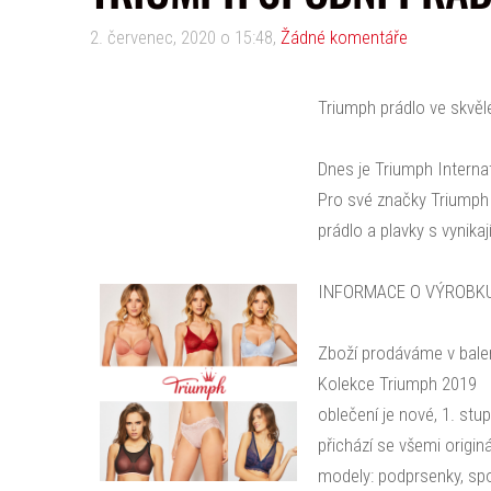
2. červenec, 2020 o 15:48,
Žádné komentáře
Triumph prádlo ve skvěl
Dnes je Triumph Interna
Pro své značky Triumph a
prádlo a plavky s vyni
INFORMACE O VÝROBKU
Zboží prodáváme v balen
Kolekce Triumph 2019
oblečení je nové, 1. stu
přichází se všemi origin
modely: podprsenky, spo