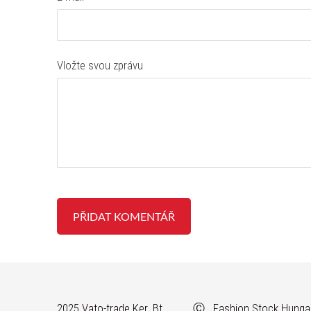
Vložte svou zprávu
2025 Vato-trade Ker. Bt. Ⓒ Fashion Stock Hunga