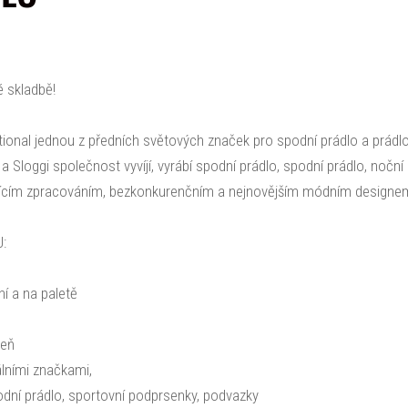
é skladbě!
tional jednou z předních světových značek pro spodní prádlo a prádlo
 Sloggi společnost vyvíjí, vyrábí spodní prádlo, spodní prádlo, noční
kajícím zpracováním, bezkonkurenčním a nejnovějším módním designe
:
í a na paletě
peň
álními značkami,
dní prádlo, sportovní podprsenky, podvazky