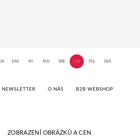
UN
ENG
RO
RUS
SRB
CZE
POL
GER
NEWSLETTER
O NÁS
B2B WEBSHOP
ZOBRAZENÍ OBRÁZKŮ A CEN