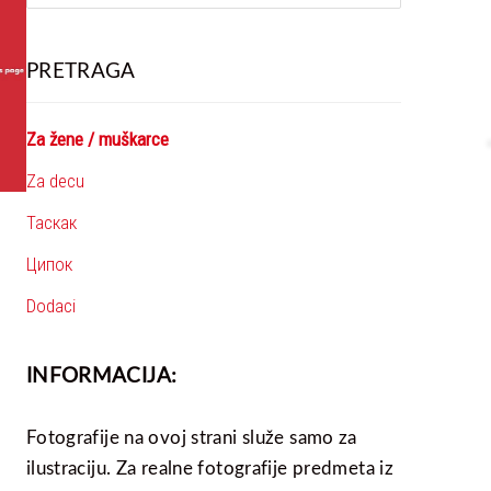
PRETRAGA
Za žene / muškarce
Za decu
Таскак
Ципок
Dodaci
INFORMACIJA:
Fotografije na ovoj strani služe samo za
ilustraciju. Za realne fotografije predmeta iz