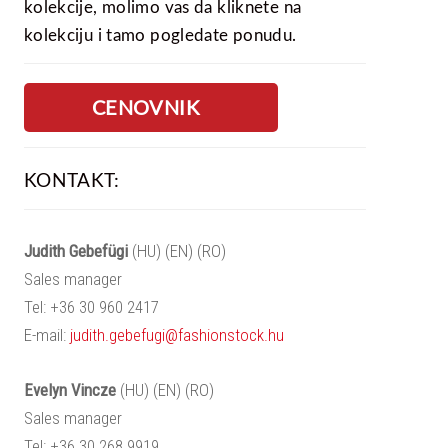
kolekcije, molimo vas da kliknete na
kolekciju i tamo pogledate ponudu.
CENOVNIK
KONTAKT:
Judith Gebefügi
(HU) (EN) (RO)
Sales manager
Tel: +36 30 960 2417
E-mail:
judith.gebefugi@fashionstock.hu
Evelyn Vincze
(HU) (EN) (RO)
Sales manager
Tel: +36 30 268 9919