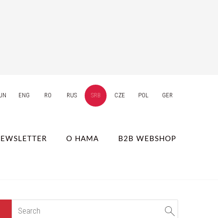
UN
ENG
RO
RUS
SRB
CZE
POL
GER
EWSLETTER
О НАМА
B2B WEBSHOP